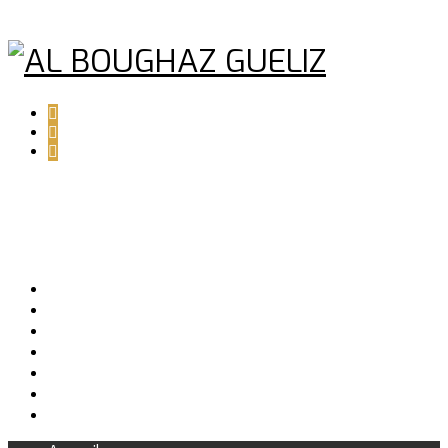
ACCUEIL
A PROPOS
PLAQUETTE PROJET
GALERIE
PRÉSENTATION VIDEO
CONTACT
+212 6 19 57 18 19